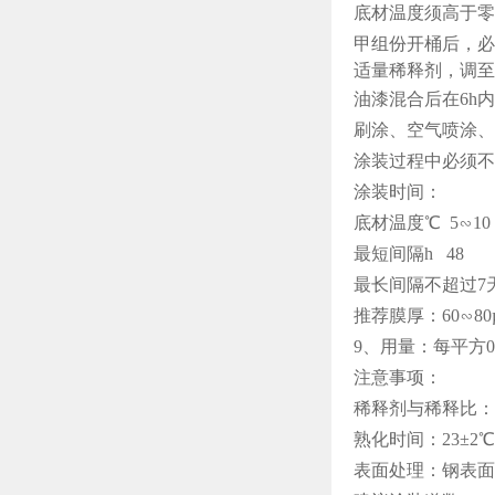
底材温度须高于零
甲组份开桶后，必
适量稀释剂，调至
油漆混合后在6h
刷涂、空气喷涂、
涂装过程中必须不
涂装时间：
底材温度℃ 5∽10
最短间隔h 48
最长间隔不超过7
推荐膜厚：60∽80
9、用量：每平方0
注意事项：
稀释剂与稀释比：
熟化时间：23±2
表面处理：钢表面